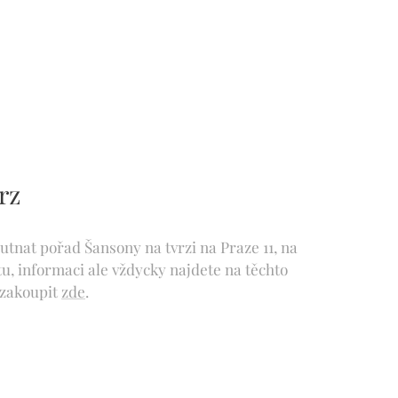
rz
hutnat pořad Šansony na tvrzi na Praze 11, na
u, informaci ale vždycky najdete na těchto
 zakoupit
zde
.