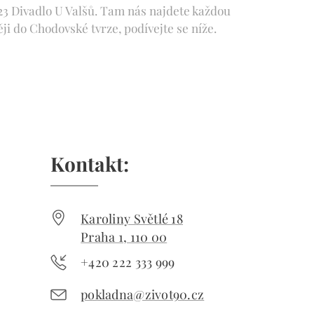
23 Divadlo U Valšů. Tam nás najdete každou
ji do Chodovské tvrze, podívejte se níže.
Kontakt:
Karoliny Světlé 18
Praha 1, 110 00
+420 222 333 999
pokladna@zivot90.cz